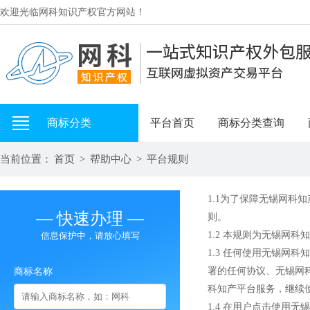
欢迎光临网科知识产权官方网站！
商标分类
平台首页
商标分类查询
当前位置：
首页
>
帮助中心
>
平台规则
1.1为了保障无锡网
— 快速办理 —
则。
1.2 本规则为无锡
信息保护中，请放心填写
1.3 任何使用无锡
署的任何协议、无锡网
商标名称
科知产平台服务，继续
1.4 在用户点击使用