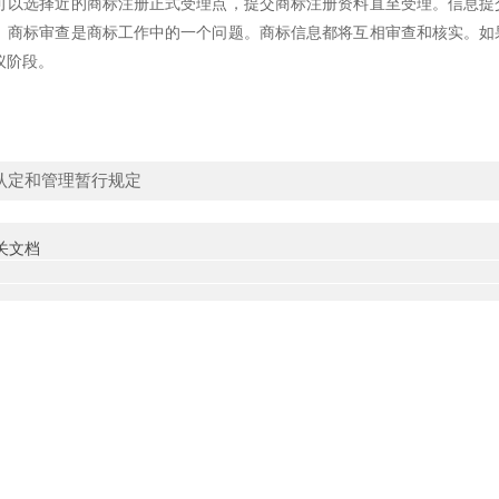
选择近的商标注册正式受理点，提交商标注册资料直至受理。信息提交
。商标审查是商标工作中的一个问题。商标信息都将互相审查和核实。如
议阶段。
认定和管理暂行规定
 相关文档