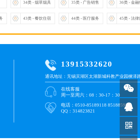
34类 - 烟草烟具
35类 - 广告销售
36类 - 金
服务
43类 - 餐饮住宿
44类 - 医疗服务
45类 - 法
13915332620
通讯地址：无锡滨湖区太湖新城科教产业园楝泽路9
在线客服
周一至周六：08：30-17：30
电话：0510-85189118 85188598
QQ：314823821