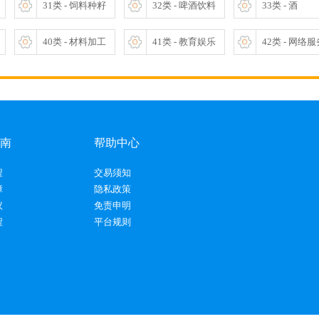
31类 - 饲料种籽
32类 - 啤酒饮料
33类 - 酒
40类 - 材料加工
41类 - 教育娱乐
42类 - 网络
南
帮助中心
程
交易须知
障
隐私政策
议
免责申明
程
平台规则