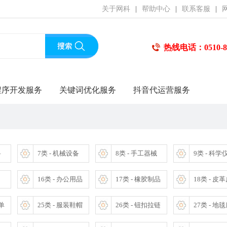
关于网科
|
帮助中心
|
联系客服
|
热线电话：0510-85
程序开发服务
关键词优化服务
抖音代运营服务
料
7类 - 机械设备
8类 - 手工器械
9类 - 科学
16类 - 办公用品
17类 - 橡胶制品
18类 - 皮
床单
25类 - 服装鞋帽
26类 - 钮扣拉链
27类 - 地