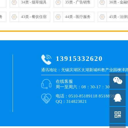
34类 - 烟草烟具
35类 - 广告销售
36类 - 金
服务
43类 - 餐饮住宿
44类 - 医疗服务
45类 - 法
13915332620
通讯地址：无锡滨湖区太湖新城科教产业园楝泽路9
在线客服
周一至周六：08：30-17：30
电话：0510-85189118 85188598
QQ：314823821