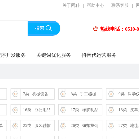
关于网科
|
帮助中心
|
联系客服
|
热线电话：0510-85
程序开发服务
关键词优化服务
抖音代运营服务
料
7类 - 机械设备
8类 - 手工器械
9类 - 科学
16类 - 办公用品
17类 - 橡胶制品
18类 - 皮
床单
25类 - 服装鞋帽
26类 - 钮扣拉链
27类 - 地