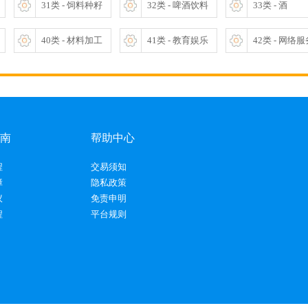
31类 - 饲料种籽
32类 - 啤酒饮料
33类 - 酒
40类 - 材料加工
41类 - 教育娱乐
42类 - 网络
南
帮助中心
程
交易须知
障
隐私政策
议
免责申明
程
平台规则