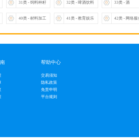
31类 - 饲料种籽
32类 - 啤酒饮料
33类 - 酒
40类 - 材料加工
41类 - 教育娱乐
42类 - 网络
南
帮助中心
程
交易须知
障
隐私政策
议
免责申明
程
平台规则