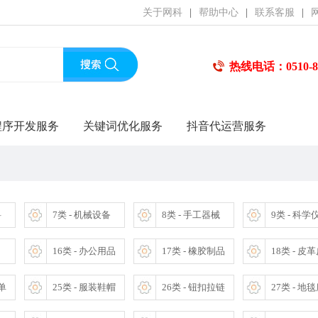
关于网科
|
帮助中心
|
联系客服
|
热线电话：0510-85
程序开发服务
关键词优化服务
抖音代运营服务
料
7类 - 机械设备
8类 - 手工器械
9类 - 科学
16类 - 办公用品
17类 - 橡胶制品
18类 - 皮
床单
25类 - 服装鞋帽
26类 - 钮扣拉链
27类 - 地