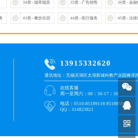
34类 - 烟草烟具
35类 - 广告销售
36类 - 金
服务
43类 - 餐饮住宿
44类 - 医疗服务
45类 - 法
13915332620
通讯地址：无锡滨湖区太湖新城科教产业园楝泽路9
在线客服
周一至周六：08：30-17：30
电话：0510-85189118 85188598
QQ：314823821