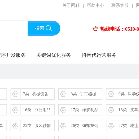
关于网科
|
帮助中心
|
联系客服
|
热线电话：0510-85
程序开发服务
关键词优化服务
抖音代运营服务
料
7类 - 机械设备
8类 - 手工器械
9类 - 科学
16类 - 办公用品
17类 - 橡胶制品
18类 - 皮
床单
25类 - 服装鞋帽
26类 - 钮扣拉链
27类 - 地