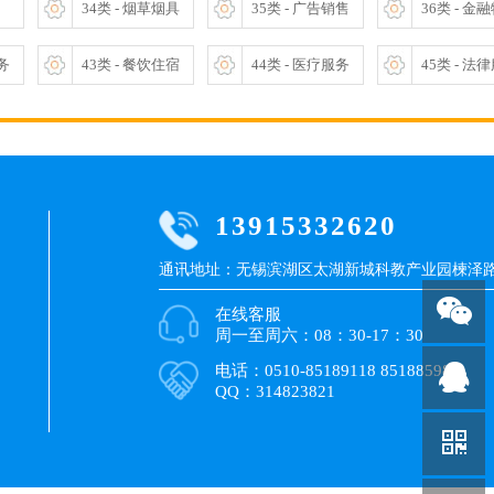
34类 - 烟草烟具
35类 - 广告销售
36类 - 金
服务
43类 - 餐饮住宿
44类 - 医疗服务
45类 - 法
13915332620
通讯地址：无锡滨湖区太湖新城科教产业园楝泽路9
在线客服
周一至周六：08：30-17：30
电话：0510-85189118 85188598
QQ：314823821