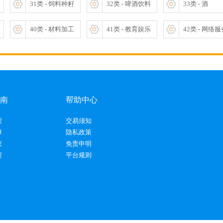
31类 - 饲料种籽
32类 - 啤酒饮料
33类 - 酒
40类 - 材料加工
41类 - 教育娱乐
42类 - 网络
南
帮助中心
程
交易须知
障
隐私政策
议
免责申明
程
平台规则